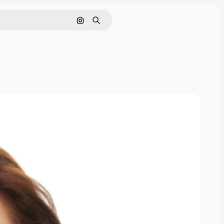
画像で検索
検索