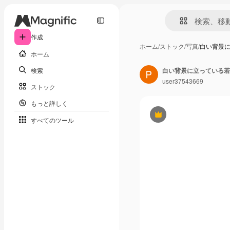
作成
ホーム
/
ストック
/
写真
/
白い背景
ホーム
検索
白い背景に立っている若
user37543669
ストック
もっと詳しく
Premium
すべてのツール