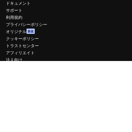
ドキュメント
サポート
利用規約
プライバシーポリシー
オリジナル
新規
クッキーポリシー
トラストセンター
アフィリエイト
法人向け
運営
料金
会社概要
Reviews
採用情報
検索トレンド
ブログ
イベント