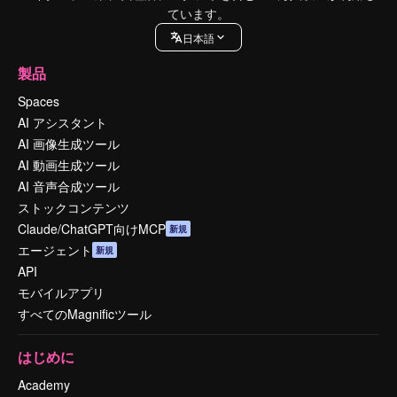
ています。
日本語
製品
Spaces
AI アシスタント
AI 画像生成ツール
AI 動画生成ツール
AI 音声合成ツール
ストックコンテンツ
Claude/ChatGPT向けMCP
新規
エージェント
新規
API
モバイルアプリ
すべてのMagnificツール
はじめに
Academy