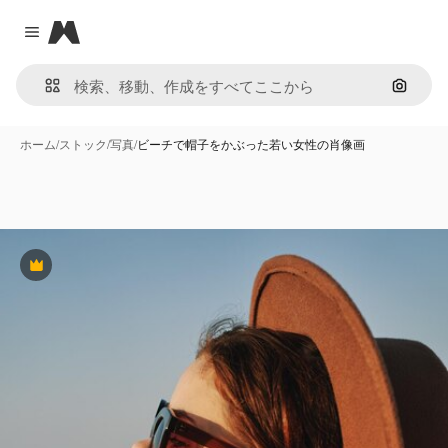
Magnific
Close menu
画像で
ホーム
/
ストック
/
写真
/
ビーチで帽子をかぶった若い女性の肖像画
Premium