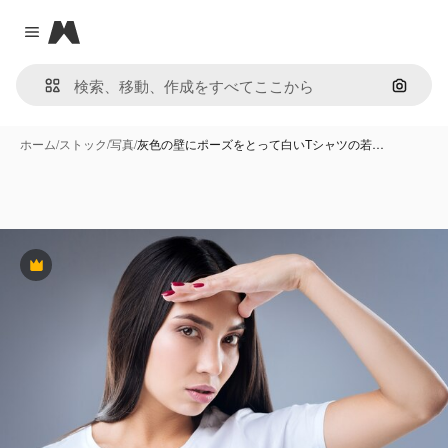
Magnific
Close menu
画像で
ホーム
/
ストック
/
写真
/
灰色の壁にポーズをとって白いTシャツの若…
Premium