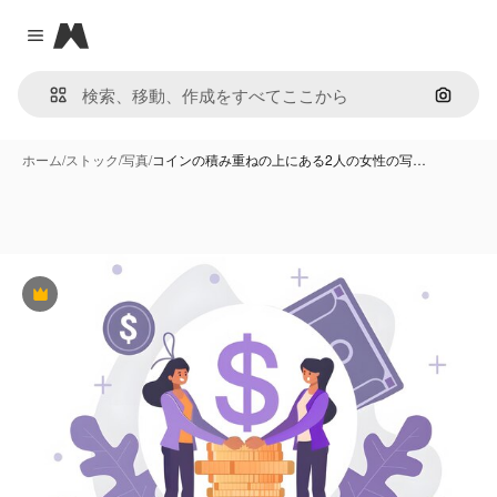
Magnific
Close menu
画像で
ホーム
/
ストック
/
写真
/
コインの積み重ねの上にある2人の女性の写…
Premium