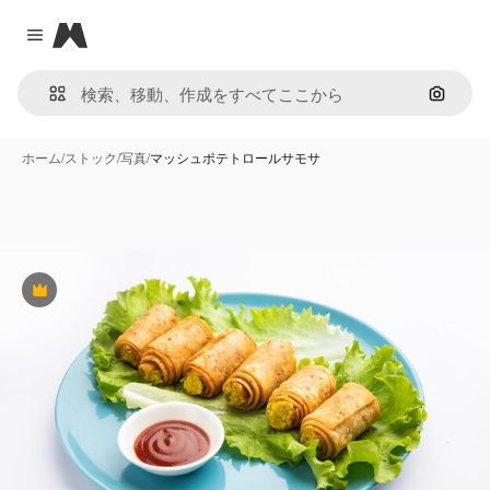
Magnific
Close menu
画像で
ホーム
/
ストック
/
写真
/
マッシュポテトロールサモサ
Premium