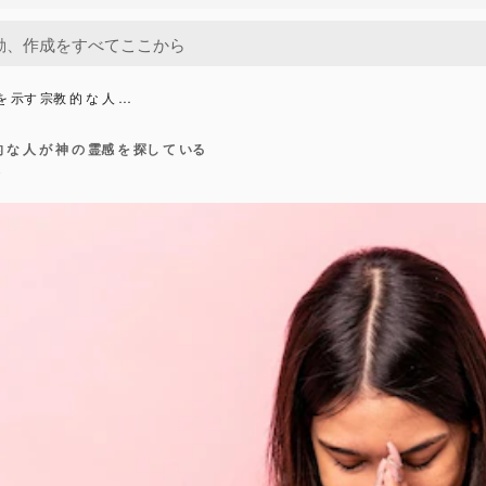
を 示す 宗教 的 な 人 …
 な 人 が 神 の 霊感 を 探し て いる
o