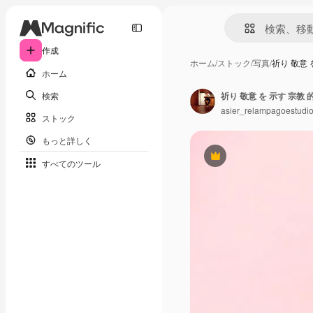
作成
ホーム
/
ストック
/
写真
/
祈り 敬意 
ホーム
検索
祈り 敬意 を 示す 宗教 的
asier_relampagoestudi
ストック
もっと詳しく
Premium
すべてのツール