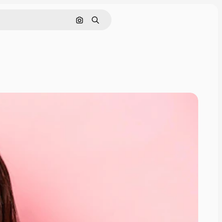
画像で検索
検索