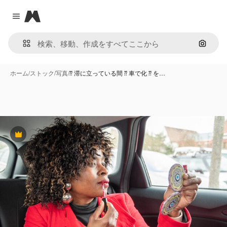
Magnific
Close menu
画像で
ホーム
/
ストック
/
写真
/
⁇ 滞に立っている間 ⁇ 車で化 ⁇ を…
Premium