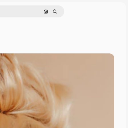
画像で検索
検索