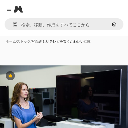
Magnific
Close menu
画像で
ホーム
/
ストック
/
写真
/
新しいテレビを買うかわいい女性
Premium