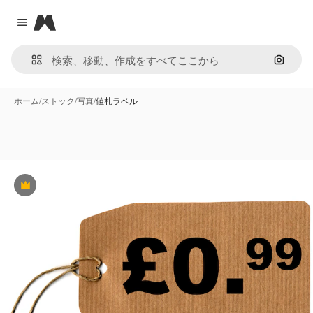
Magnific
Close menu
画像で
ホーム
/
ストック
/
写真
/
値札ラベル
Premium