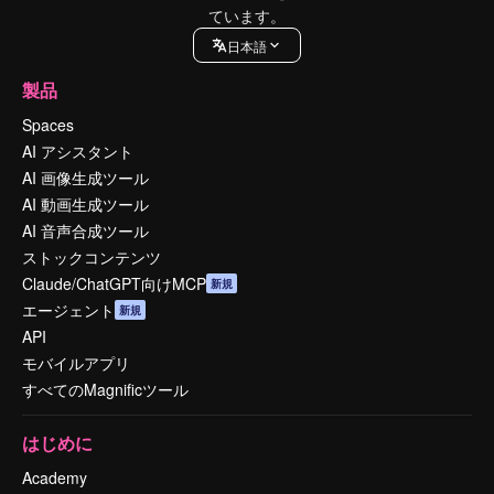
ています。
日本語
製品
Spaces
AI アシスタント
AI 画像生成ツール
AI 動画生成ツール
AI 音声合成ツール
ストックコンテンツ
Claude/ChatGPT向けMCP
新規
エージェント
新規
API
モバイルアプリ
すべてのMagnificツール
はじめに
Academy