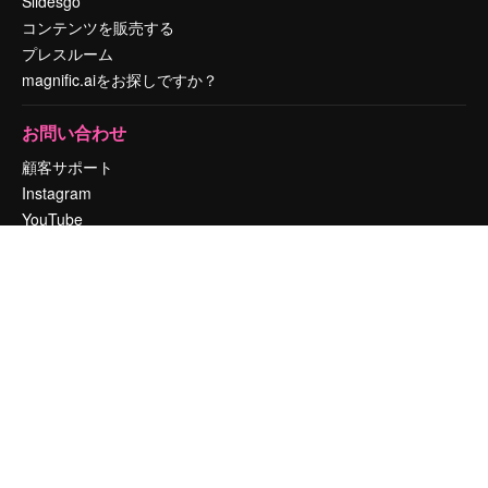
Slidesgo
コンテンツを販売する
プレスルーム
magnific.aiをお探しですか？
お問い合わせ
顧客サポート
Instagram
YouTube
LinkedIn
TikTok
Discord
X
Reddit
Copyright © 2010-
2026
Freepik Company S.L.U.
無断複写・転載を禁じま
す
.