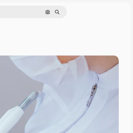
画像で検索
検索