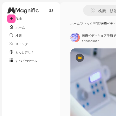
作成
ホーム
/
ストック
/
写真
/
医療ペデ
ホーム
検索
annashiman
ストック
もっと詳しく
Premium
すべてのツール