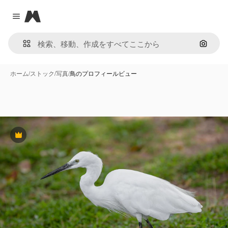
Magnific
Close menu
画像で
ホーム
/
ストック
/
写真
/
鳥のプロフィールビュー
Premium