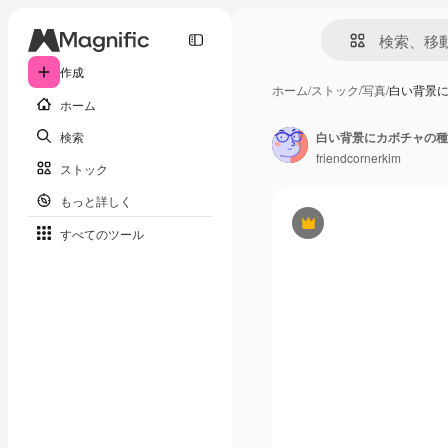
作成
ホーム
/
ストック
/
写真
/
白い背景
ホーム
検索
白い背景にカボチャの種
friendcornerkim
ストック
もっと詳しく
Premium
すべてのツール