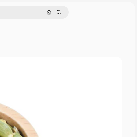
画像で検索
検索