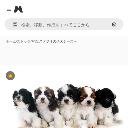
Magnific
Close menu
画像で
ホーム
/
ストック
/
写真
/
スタジオの子犬シーズー
Premium