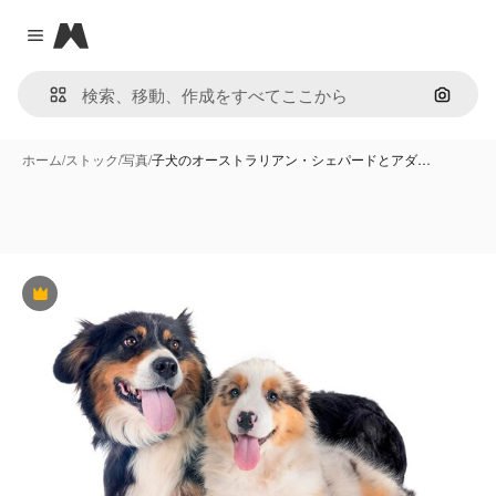
Magnific
Close menu
画像で
ホーム
/
ストック
/
写真
/
子犬のオーストラリアン・シェパードとアダ…
Premium