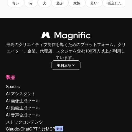
青い
赤
犬
遊ぶ
家族
若い
孤立した
最高のクリエイティブ制作を導くためのプラットフォーム。クリ
エイター、企業、代理店、スタジオを含む100万人以上が利用し
ています。
日本語
製品
Spaces
AI アシスタント
AI 画像生成ツール
AI 動画生成ツール
AI 音声合成ツール
ストックコンテンツ
Claude/ChatGPT向けMCP
新規