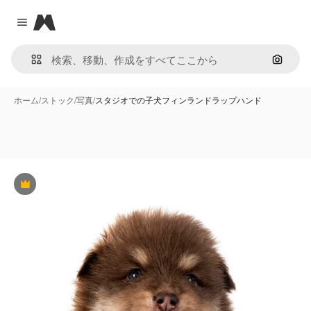
Magnific
Close menu
画像で
ホーム
/
ストック
/
写真
/
スタジオでの子犬フィンランドラップハンド
Premium