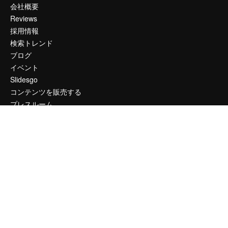
会社概要
Reviews
採用情報
検索トレンド
ブログ
イベント
Slidesgo
コンテンツを販売する
プレスルーム
magnific.aiをお探しですか？
お問い合わせ
顧客サポート
Instagram
YouTube
LinkedIn
TikTok
Discord