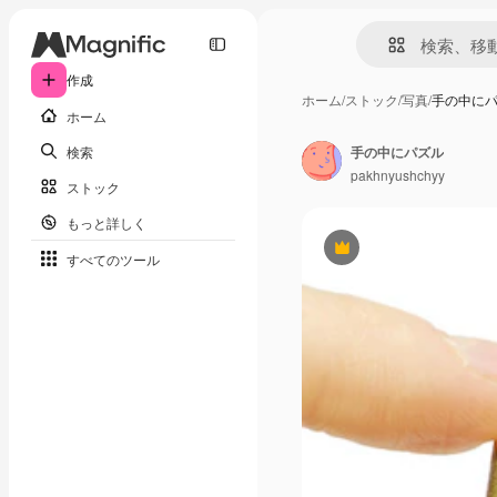
作成
ホーム
/
ストック
/
写真
/
手の中に
ホーム
検索
手の中にパズル
pakhnyushchyy
ストック
もっと詳しく
Premium
すべてのツール