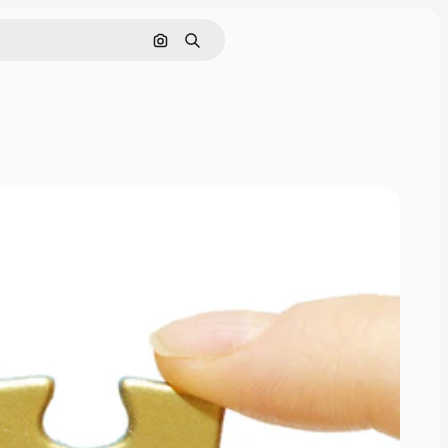
画像で検索
検索