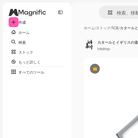
作成
ホーム
/
ストック
/
写真
/
カタール
ホーム
検索
カタールとイギリスの道
inkdrop
ストック
もっと詳しく
Premium
すべてのツール