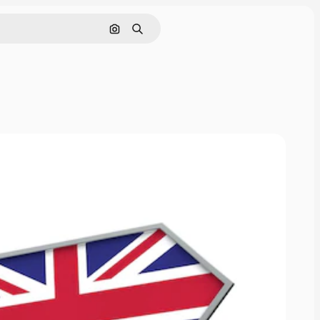
画像で検索
検索