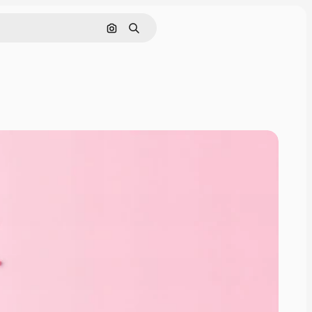
画像で検索
検索