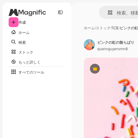
作成
ホーム
/
ストック
/
写真
/
ピンクの
ホーム
検索
ピンクの虹の散らばり
quannguyenvmn8
ストック
もっと詳しく
Premium
すべてのツール