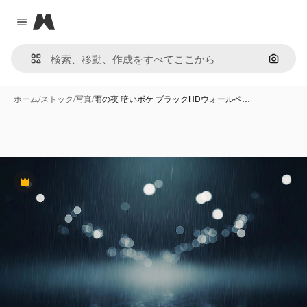
Magnific
Close menu
画像で
ホーム
/
ストック
/
写真
/
雨の夜 暗いボケ ブラックHDウォールペ…
Premium