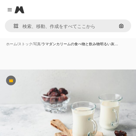
Magnific
Close menu
画像で
ホーム
/
ストック
/
写真
/
ラマダンカリームの食べ物と飲み物明るい灰…
Premium