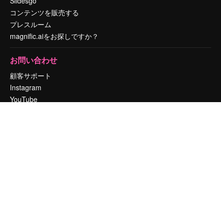
Slidesgo
コンテンツを販売する
プレスルーム
magnific.aiをお探しですか？
お問い合わせ
顧客サポート
Instagram
YouTube
LinkedIn
TikTok
Discord
X
Reddit
Copyright © 2010-
2026
Freepik Company S.L.U.
無断複写・転載を禁じま
す
.