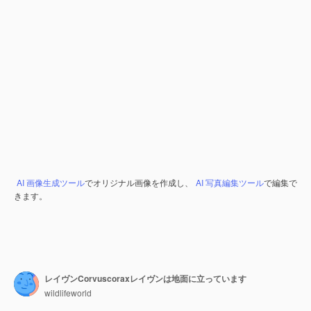
AI 画像生成ツール
でオリジナル画像を作成し、
AI 写真編集ツール
で編集で
きます。
レイヴンCorvuscoraxレイヴンは地面に立っています
wildlifeworld