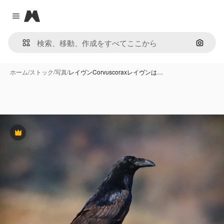
Magnific
Close menu
画像で
ホーム
/
ストック
/
写真
/
レイヴンCorvuscoraxレイヴンは…
Premium