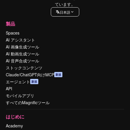
ています。
日本語
製品
Spaces
AI アシスタント
AI 画像生成ツール
AI 動画生成ツール
AI 音声合成ツール
ストックコンテンツ
Claude/ChatGPT向けMCP
新規
エージェント
新規
API
モバイルアプリ
すべてのMagnificツール
はじめに
Academy