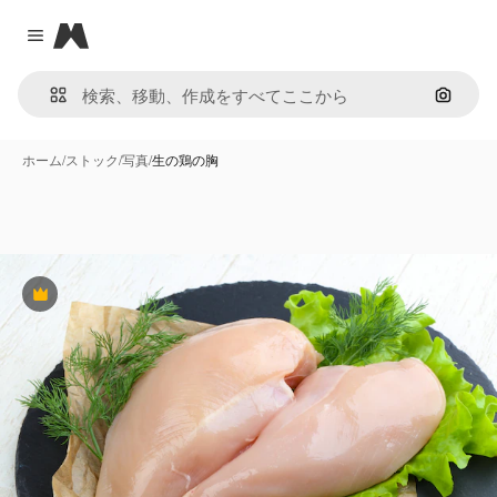
Magnific
Close menu
画像で
ホーム
/
ストック
/
写真
/
生の鶏の胸
Premium