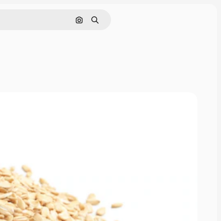
画像で検索
検索