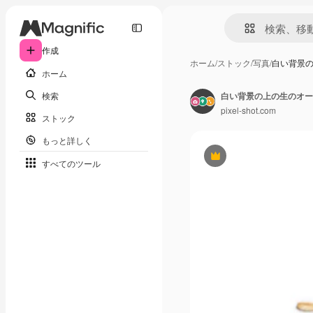
作成
ホーム
/
ストック
/
写真
/
白い背景
ホーム
検索
白い背景の上の生のオー
pixel-shot.com
ストック
もっと詳しく
Premium
すべてのツール