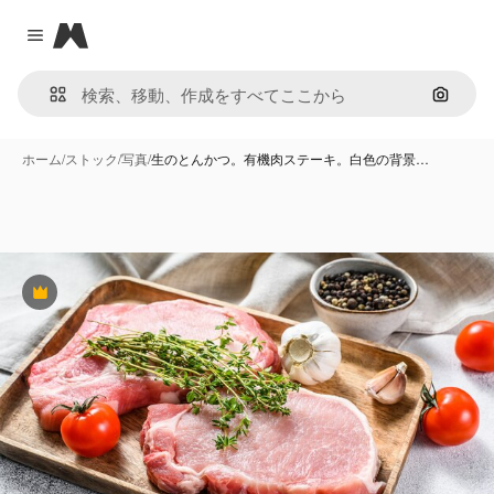
Magnific
Close menu
画像で
ホーム
/
ストック
/
写真
/
生のとんかつ。有機肉ステーキ。白色の背景…
Premium