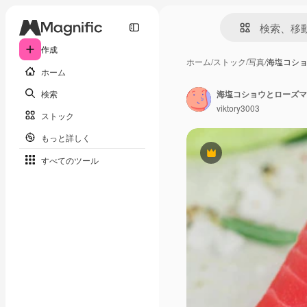
作成
ホーム
/
ストック
/
写真
/
海塩コシ
ホーム
検索
海塩コショウとローズマ
viktory3003
ストック
もっと詳しく
Premium
すべてのツール