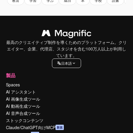
教育
学習
学ぶ
成功
本
学校
読書
理
最高のクリエイティブ制作を導くためのプラットフォーム。クリ
エイター、企業、代理店、スタジオを含む100万人以上が利用し
ています。
日本語
製品
Spaces
AI アシスタント
AI 画像生成ツール
AI 動画生成ツール
AI 音声合成ツール
ストックコンテンツ
Claude/ChatGPT向けMCP
新規