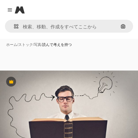
Magnific
Close menu
画像で
ホーム
/
ストック
/
写真
/
読んで考えを持つ
Premium