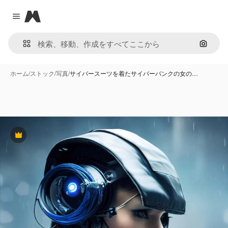
Magnific
Close menu
画像で
ホーム
/
ストック
/
写真
/
サイバースーツを着たサイバーパンクの女の…
Premium