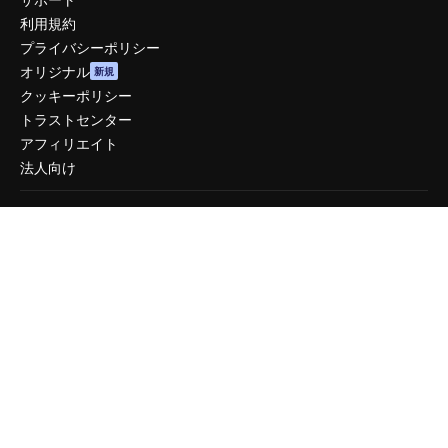
利用規約
プライバシーポリシー
オリジナル
新規
クッキーポリシー
トラストセンター
アフィリエイト
法人向け
運営
料金
会社概要
Reviews
採用情報
検索トレンド
ブログ
イベント
Slidesgo
コンテンツを販売する