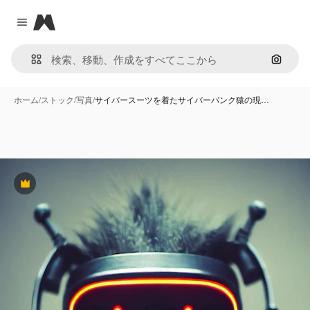
Magnific
Close menu
画像で
ホーム
/
ストック
/
写真
/
サイバースーツを着たサイバーパンク猿の現…
Premium