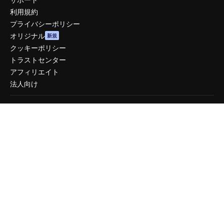
利用規約
プライバシーポリシー
オリジナル
新規
クッキーポリシー
トラストセンター
アフィリエイト
法人向け
運営
料金
会社概要
Reviews
採用情報
検索トレンド
ブログ
イベント
Slidesgo
コンテンツを販売する