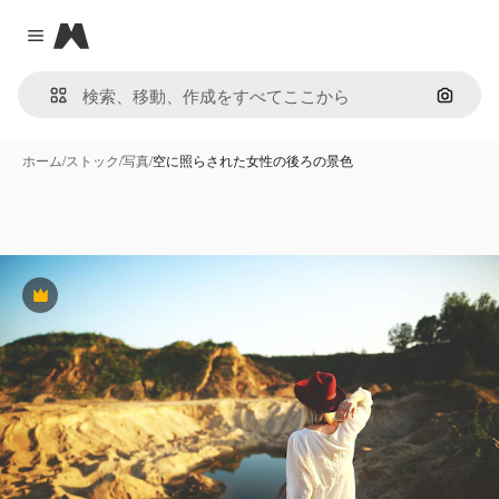
Magnific
Close menu
画像で
ホーム
/
ストック
/
写真
/
空に照らされた女性の後ろの景色
Premium