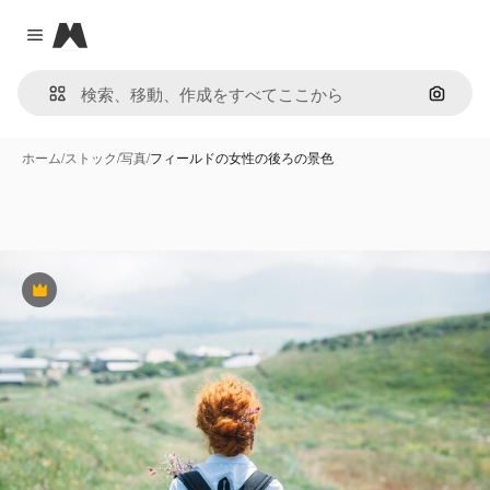
Magnific
Close menu
画像で
ホーム
/
ストック
/
写真
/
フィールドの女性の後ろの景色
Premium