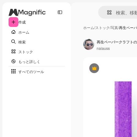
作成
ホーム
/
ストック
/
写真
/
再生ペー
ホーム
検索
再生ペーパークラフトの
naiauss
ストック
もっと詳しく
Premium
すべてのツール