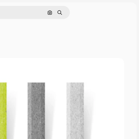
画像で検索
検索