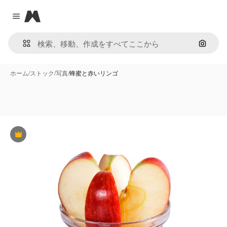
Magnific
Close menu
画像で
ホーム
/
ストック
/
写真
/
蜂蜜と赤いリンゴ
Premium