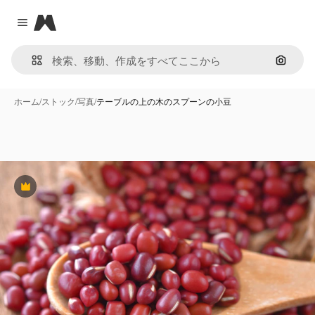
Magnific
Close menu
画像で
ホーム
/
ストック
/
写真
/
テーブルの上の木のスプーンの小豆
Premium