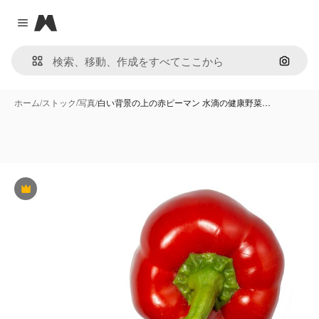
Magnific
Close menu
画像で
ホーム
/
ストック
/
写真
/
白い背景の上の赤ピーマン 水滴の健康野菜…
Premium