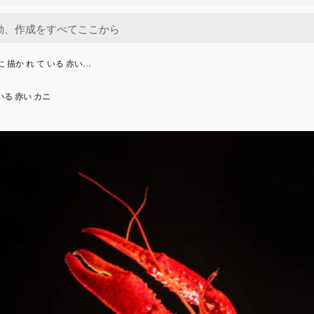
に 描か れ て いる 赤い…
 いる 赤い カニ