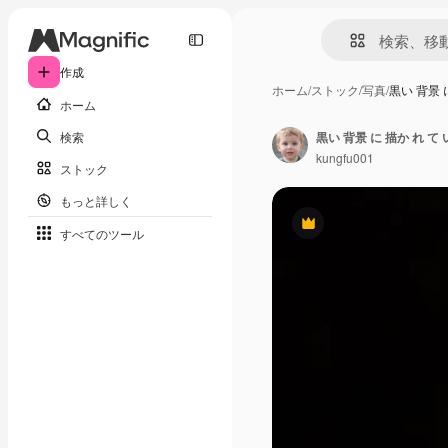
作成
ホーム
/
ストック
/
写真
/
黒い 背景 
ホーム
検索
黒い 背景 に 描か れ て
kungfu001
ストック
もっと詳しく
Premium
すべてのツール