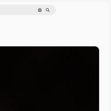
画像で検索
検索