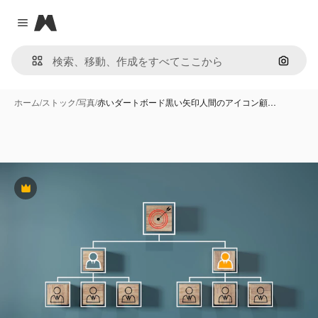
Magnific
Close menu
画像で
ホーム
/
ストック
/
写真
/
赤いダートボード黒い矢印人間のアイコン顧…
Premium