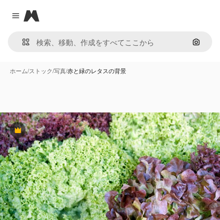
Magnific
Close menu
画像で
ホーム
/
ストック
/
写真
/
赤と緑のレタスの背景
Premium