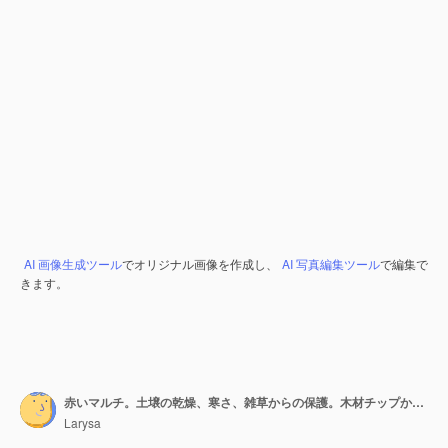
AI 画像生成ツール
でオリジナル画像を作成し、
AI 写真編集ツール
で編集で
きます。
赤いマルチ。土壌の乾燥、寒さ、雑草からの保護。木材チップからの背景。
Larysa