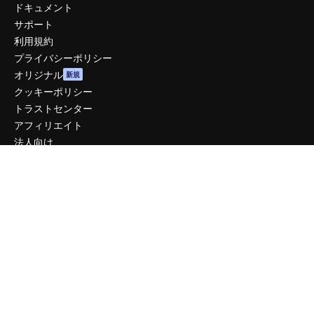
ドキュメント
サポート
利用規約
プライバシーポリシー
オリジナル
新規
クッキーポリシー
トラストセンター
アフィリエイト
法人向け
運営
料金
会社概要
Reviews
採用情報
検索トレンド
ブログ
イベント