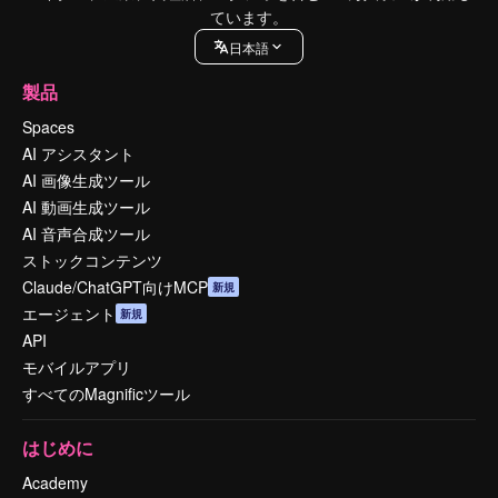
ています。
日本語
製品
Spaces
AI アシスタント
AI 画像生成ツール
AI 動画生成ツール
AI 音声合成ツール
ストックコンテンツ
Claude/ChatGPT向けMCP
新規
エージェント
新規
API
モバイルアプリ
すべてのMagnificツール
はじめに
Academy