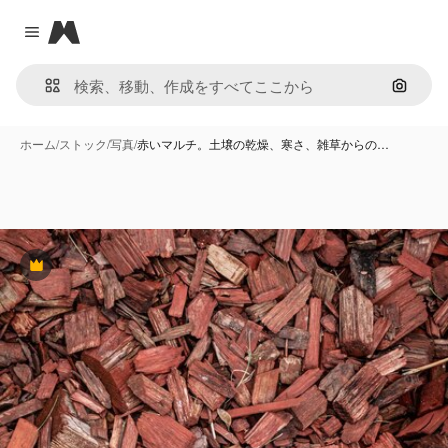
Magnific
Close menu
画像で
ホーム
/
ストック
/
写真
/
赤いマルチ。土壌の乾燥、寒さ、雑草からの…
Premium