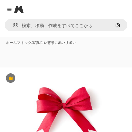
Magnific
Close menu
画像で
ホーム
/
ストック
/
写真
/
白い背景に赤いリボン
Premium