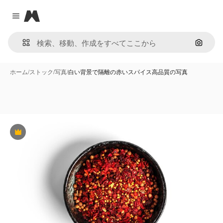
Magnific
Close menu
画像で
ホーム
/
ストック
/
写真
/
白い背景で隔離の赤いスパイス高品質の写真
Premium