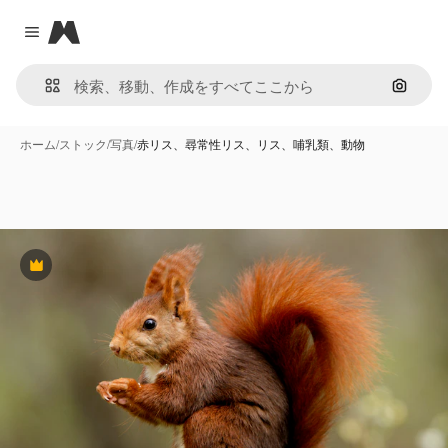
Magnific
Close menu
画像で
ホーム
/
ストック
/
写真
/
赤リス、尋常性リス、リス、哺乳類、動物
Premium