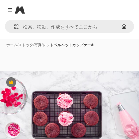
Magnific
Close menu
画像で
ホーム
/
ストック
/
写真
/
レッドベルベットカップケーキ
Premium