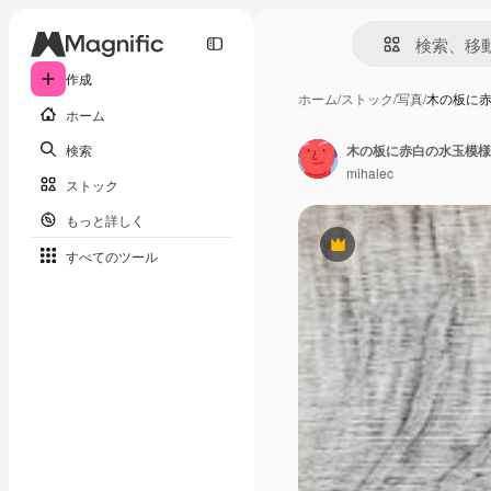
作成
ホーム
/
ストック
/
写真
/
木の板に赤
ホーム
検索
木の板に赤白の水玉模様
mihalec
ストック
もっと詳しく
Premium
すべてのツール