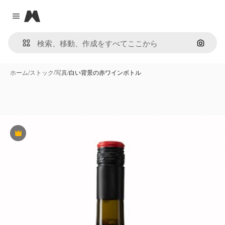
Magnific
Close menu
画像で
ホーム
/
ストック
/
写真
/
白い背景の赤ワインボトル
Premium