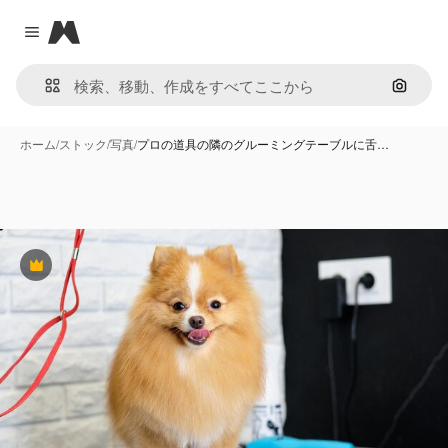
Magnific
Close menu
画像で
ホーム
/
ストック
/
写真
/
プロの道具の隣のグルーミングテーブルに舌…
Premium