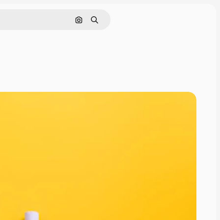
画像で検索
検索