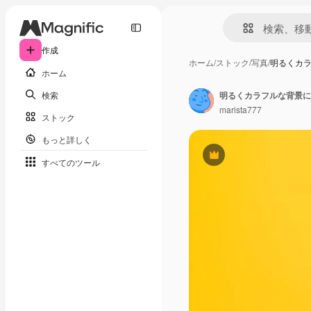
作成
ホーム
/
ストック
/
写真
/
明るくカ
ホーム
検索
明るくカラフルな背景に
marista777
ストック
もっと詳しく
Premium
すべてのツール