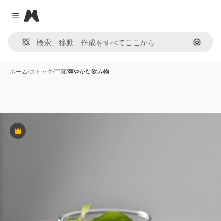
Magnific
Close menu
画像で
ホーム
/
ストック
/
写真
/
爽やかな飲み物
Premium