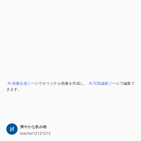
AI 画像生成ツール
でオリジナル画像を作成し、
AI 写真編集ツール
で編集で
きます。
爽やかな飲み物
teacher12121212