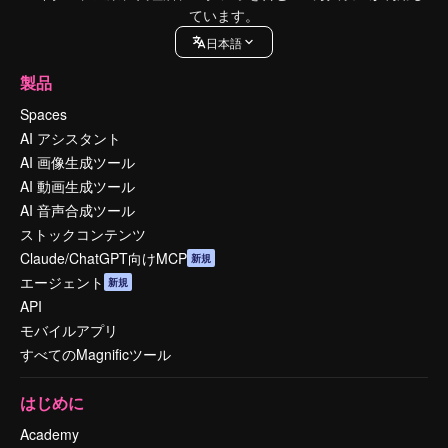
ています。
日本語
製品
Spaces
AI アシスタント
AI 画像生成ツール
AI 動画生成ツール
AI 音声合成ツール
ストックコンテンツ
Claude/ChatGPT向けMCP
新規
エージェント
新規
API
モバイルアプリ
すべてのMagnificツール
はじめに
Academy