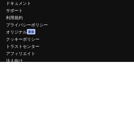
ドキュメント
サポート
利用規約
プライバシーポリシー
オリジナル
新規
クッキーポリシー
トラストセンター
アフィリエイト
法人向け
運営
料金
会社概要
Reviews
採用情報
検索トレンド
ブログ
イベント