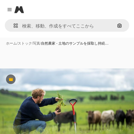
Magnific
Close menu
画像で
ホーム
/
ストック
/
写真
/
自然農家 - 土地のサンプルを採取し持続…
Premium