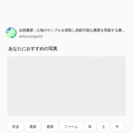
自然農家 - 土地のサンプルを採取し持続可能な農業を実践する農場で植物の成長を観察する
williamedge92
あなたにおすすめの写真
田舎
農家
農業
ファーム
草
土
牛
庭