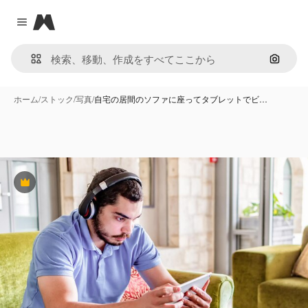
Magnific
Close menu
画像で
ホーム
/
ストック
/
写真
/
自宅の居間のソファに座ってタブレットでビ…
Premium